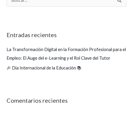
B
u
s
c
Entradas recientes
a
r
La Transformación Digital en la Formación Profesional para el
p
Empleo: El Auge del e-Learning y el Rol Clave del Tutor
o
🎉 Día Internacional de la Educación 📚
r
:
Comentarios recientes