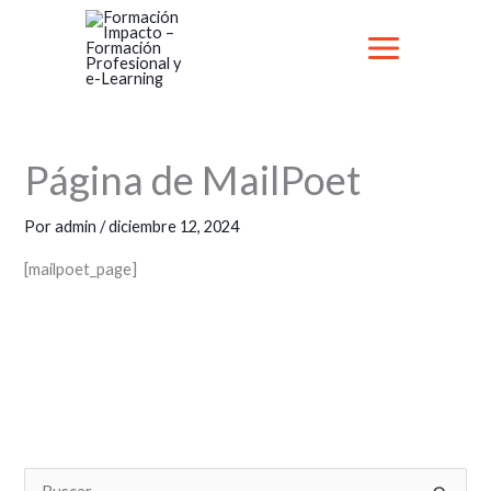
Ir
al
contenido
Página de MailPoet
Por
admin
/
diciembre 12, 2024
[mailpoet_page]