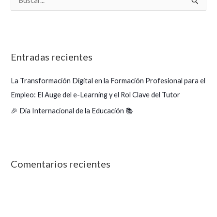
B
u
s
c
Entradas recientes
a
r
La Transformación Digital en la Formación Profesional para el
p
Empleo: El Auge del e-Learning y el Rol Clave del Tutor
o
🎉 Día Internacional de la Educación 📚
r
:
Comentarios recientes