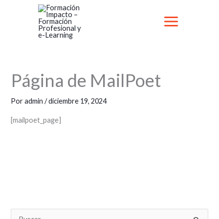
Ir
al
contenido
Página de MailPoet
Por
admin
/
diciembre 19, 2024
[mailpoet_page]